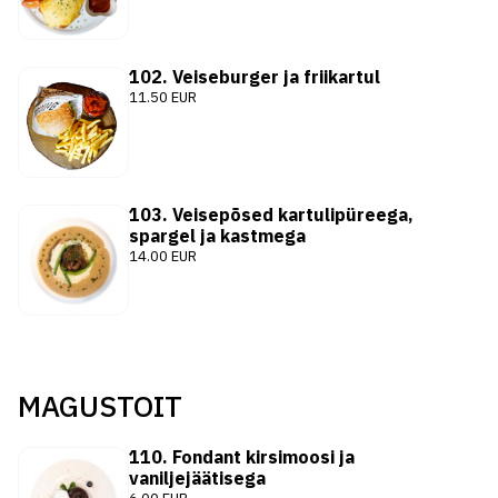
102. Veiseburger ja friikartul
11.50 EUR
103. Veisepõsed kartulipüreega,
spargel ja kastmega
14.00 EUR
MAGUSTOIT
110. Fondant kirsimoosi ja
vaniljejäätisega