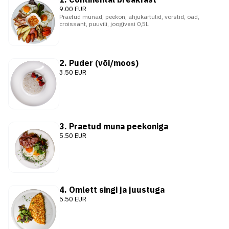
9.00 EUR
Praetud munad, peekon, ahjukartulid, vorstid, oad,
croissant, puuvili, joogivesi 0,5L
2. Puder (või/moos)
3.50 EUR
3. Praetud muna peekoniga
5.50 EUR
4. Omlett singi ja juustuga
5.50 EUR