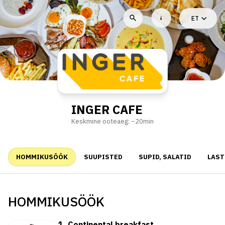
ET
INGER CAFE
Keskmine ooteaeg: ~20min
HOMMIKUSÖÖK
SUUPISTED
SUPID, SALATID
LAS
HOMMIKUSÖÖK
1. Continental breakfast