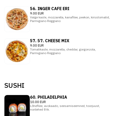
56. INGER CAFE ERI
9.00 EUR
Valge kaste, mozzarella, kanafilee, peekon, kirsstomatid,
Parmigiano Reggiano
57. 57. CHEESE MIX
9.00 EUR
Tomatikaste, mozzarella, cheddar, gorgonzola,
Parmigiano Reggianо
SUSHI
60. PHILАDELPHIA
10.00 EUR
Lõhefilee, avokaado, seesamiseemned, toorjuust,
norilehed 8 tk.