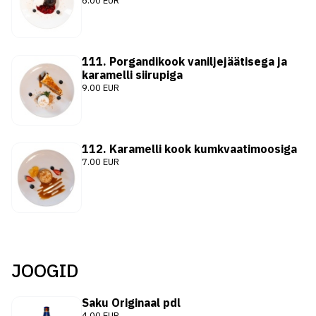
6.00 EUR
111. Porgandikook vaniljejäätisega ja
karamelli siirupiga
9.00 EUR
112. Karamelli kook kumkvaatimoosiga
7.00 EUR
JOOGID
Saku Originaal pdl
4.00 EUR