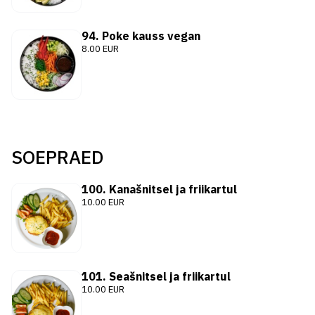
94. Poke kauss vegan
8.00 EUR
SOEPRAED
100. Kanašnitsel ja friikartul
10.00 EUR
101. Seašnitsel ja friikartul
10.00 EUR